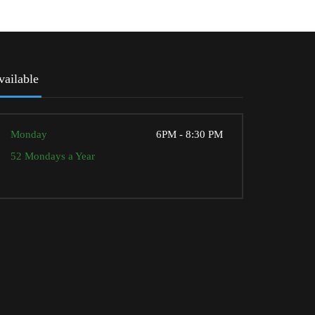
vailable
Monday
6PM - 8:30 PM
52 Mondays a Year