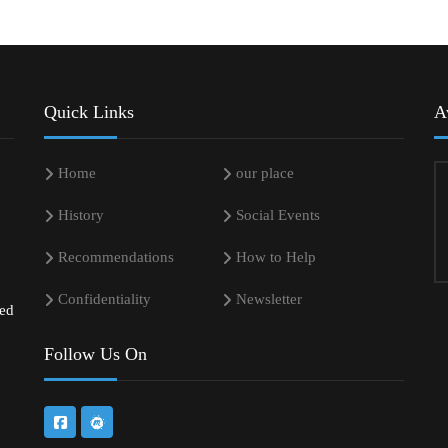
Quick Links
A
Home
our place
History
Social Events
Recommendations
How to Help
Confidentiality
Newsletter
sed
Follow Us On