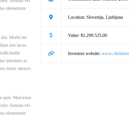
 dolor. Aenean vel
ellus elementum
Location: Slovenija, Ljubljana
Value: $1.299.525,00
m dui. Morbi mi
llam nisi lacus,
sollicitudin
Investors website:
www.clickher
tus interdum ac.
ro tortor ultrices
or quis. Maecenas
 dolor. Aenean vel
ellus elementum