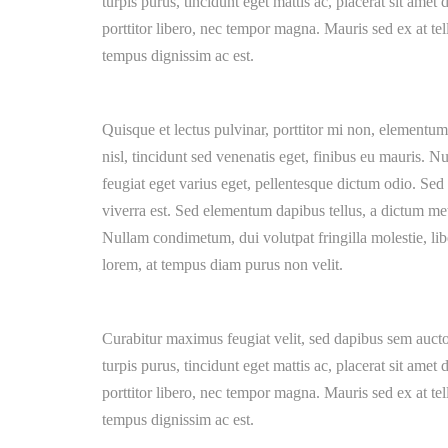
turpis purus, tincidunt eget mattis ac, placerat sit amet
porttitor libero, nec tempor magna. Mauris sed ex at t
tempus dignissim ac est.
Quisque et lectus pulvinar, porttitor mi non, elementu
nisl, tincidunt sed venenatis eget, finibus eu mauris. Nu
feugiat eget varius eget, pellentesque dictum odio. Sed 
viverra est. Sed elementum dapibus tellus, a dictum me
Nullam condimetum, dui volutpat fringilla molestie, libe
lorem, at tempus diam purus non velit.
Curabitur maximus feugiat velit, sed dapibus sem auct
turpis purus, tincidunt eget mattis ac, placerat sit amet
porttitor libero, nec tempor magna. Mauris sed ex at t
tempus dignissim ac est.