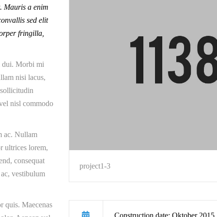
t. Mauris a enim
nvallis sed elit
rper fringilla,
m dui. Morbi mi
llam nisi lacus,
sollicitudin
s vel nisl commodo
m ac. Nullam
r ultrices lorem,
fend, consequat
project1-3
t ac, vestibulum
or quis. Maecenas
Construction date: Oktober 2015