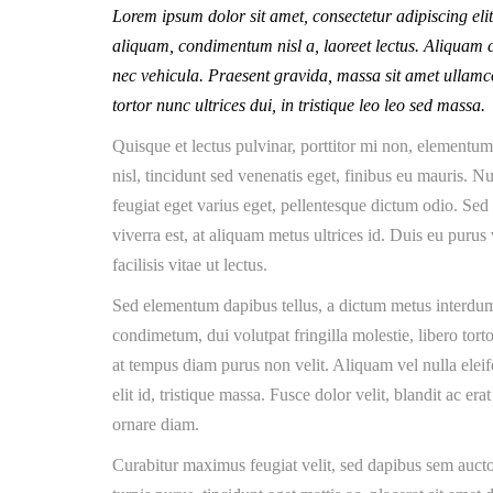
Lorem ipsum dolor sit amet, consectetur adipiscing eli
aliquam, condimentum nisl a, laoreet lectus. Aliquam co
nec vehicula. Praesent gravida, massa sit amet ullamco
tortor nunc ultrices dui, in tristique leo leo sed massa.
Quisque et lectus pulvinar, porttitor mi non, elementu
nisl, tincidunt sed venenatis eget, finibus eu mauris. Nu
feugiat eget varius eget, pellentesque dictum odio. Sed 
viverra est, at aliquam metus ultrices id. Duis eu puru
facilisis vitae ut lectus.
Sed elementum dapibus tellus, a dictum metus interdu
condimetum, dui volutpat fringilla molestie, libero torto
at tempus diam purus non velit. Aliquam vel nulla elei
elit id, tristique massa. Fusce dolor velit, blandit ac era
ornare diam.
Curabitur maximus feugiat velit, sed dapibus sem auct